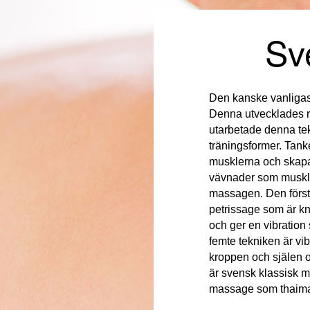
Sv
Den kanske vanligas
Denna utvecklades r
utarbetade denna tekn
träningsformer. Tank
musklerna och skapa
vävnader som muskler
massagen. Den första
petrissage som är k
och ger en vibratio
femte tekniken är vi
kroppen och själen o
är svensk klassisk m
massage som thaima