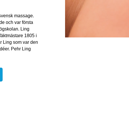
 svensk massage.
e och var första
högskolan. Ling
 fäktmästare 1805 i
ar Ling som var den
déer. Pehr Ling