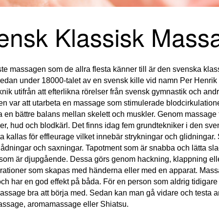
ensk Klassisk Mass
te massagen som de allra flesta känner till är den svenska kla
edan under 18000-talet av en svensk kille vid namn Per Henrik
ik utifrån att efterlikna rörelser från svensk gymnastik och andr
en var att utarbeta en massage som stimulerade blodcirkulatione
 en bättre balans mellan skelett och muskler. Genom massage t
, hud och blodkärl. Det finns idag fem grundtekniker i den sve
 kallas för effleurage vilket innebär strykningar och glidningar.
nådningar och saxningar. Tapotment som är snabba och lätta sla
n som är djupgående. Dessa görs genom hackning, klappning elle
brationer som skapas med händerna eller med en apparat. Massag
ch har en god effekt på båda. För en person som aldrig tidigar
assage bra att börja med. Sedan kan man gå vidare och testa a
ssage, aromamassage eller Shiatsu.