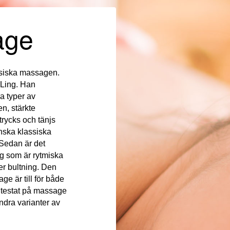
age
ssiska massagen.
 Ling. Han
a typer av
n, stärkte
rycks och tänjs
nska klassiska
 Sedan är det
g som är rytmiska
r bultning. Den
e är till för både
e testat på massage
ndra varianter av