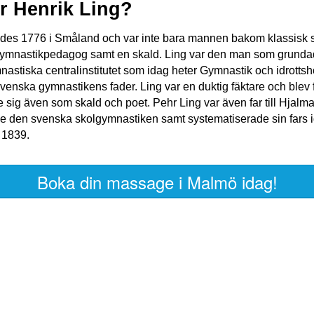
r Henrik Ling?
ddes 1776 i Småland och var inte bara mannen bakom klassisk
ymnastikpedagog samt en skald. Ling var den man som grundad
nastiska centralinstitutet som idag heter Gymnastik och idrotts
svenska gymnastikens fader. Ling var en duktig fäktare och blev
sig även som skald och poet. Pehr Ling var även far till Hjalm
 den svenska skolgymnastiken samt systematiserade sin fars i
 1839.
Boka din massage i Malmö idag!